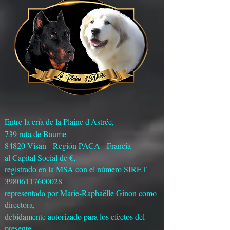
Entre la cría de la Plaine d'Astrée,
739 ruta de Baume
84820 Visan - Región PACA - Francia
al Capital Social de €,
registrado en la MSA con el número SIRET
39806117600028
representada por Marie-Raphaëlle Ginon como
directora,
debidamente autorizado para los efectos del
presente.