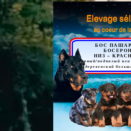
БОС ПАША
БОСЕРО
НИЗ – КРАС
Черный/подпалый или
деревенский больш