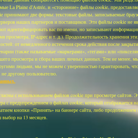
мые La Plaine d’Astrée, и «сторонние» файлы cookie, предостав
ie принимают две формы: текстовые файлы, записываемые брауз
ерверов наших партнеров и поставщиков. Эти файлы cookie не 
яют идентифицировать вас по имени, но записывают информаци
я просмотра, IP-адрес и т. д.). Продолжительность хранения эт
ностей: от немедленного истечения срока действия после закрыти
ценарии (также называемые «маркерами», «тегами» или «пикселя
его просмотра и сбора ваших личных данных. Тем не менее, мы
другими людьми, мы не можем с уверенностью гарантировать, ч
 не другому пользователю.
данных.
гласны с использованием файлов cookie при просмотре сайтов. 
ра с предупреждением о файлах cookie, который отображается н
жатием кнопки «Принять» на баннере сайта, либо продолжением 
выбор на 13 месяцев.