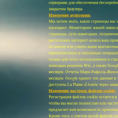
серверами для обеспечения бесперебо
закрытии браузера.
Измерение аудитории:
Мы хотим знать, какие страницы вас 
посещают. Мониторинг вашей навигац
страницы, путь навигации, потраченн
расположен интернет-шлюз).ваш прова
по имени или узнать ваши контактны
маркетинговых и поисковых операций, 
только для этого использования и ст
помощью решения Wix, а также Google
месяцев. Отчеты Мари-Рафаэль Жинон 
месяцев. Google хранит эти данные в
доступны La Plaine d'Astrée через за
Изменение настроек файлов cookie:
Регистрация файлов cookie остается в
чтобы вы могли полностью или частич
предлагает вам возможность принима
Кроме того, с учетом целей файлов co