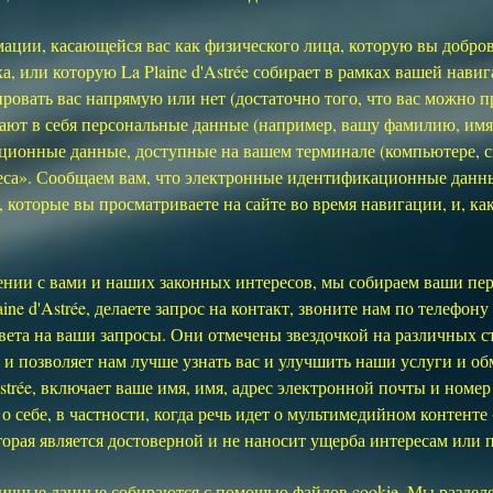
ации, касающейся вас как физического лица, которую вы добров
а, или которую La Plaine d'Astrée собирает в рамках вашей навиг
ировать вас напрямую или нет (достаточно того, что вас можно 
ают в себя персональные данные (например, вашу фамилию, имя,
ционные данные, доступные на вашем терминале (компьютере, с
дреса». Сообщаем вам, что электронные идентификационные дан
которые вы просматриваете на сайте во время навигации, и, как
ении с вами и наших законных интересов, мы собираем ваши пер
ne d'Astrée, делаете запрос на контакт, звоните нам по телефону 0
ета на ваши запросы. Они отмечены звездочкой на различных ст
 и позволяет нам лучше узнать вас и улучшить наши услуги и 
strée, включает ваше имя, имя, адрес электронной почты и номе
 себе, в частности, когда речь идет о мультимедийном контенте (
орая является достоверной и не наносит ущерба интересам или п
чные данные собираются с помощью файлов cookie. Мы разделяе