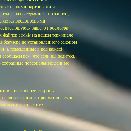
ляемые нашими партнерами и
ером вашего терминала по запросу
являются вредоносными
ю, касающуюся вашего просмотра
их файлов cookie на вашем терминале
я браузера до установленного законом
ми»), помещенные в код каждой
 сообщаем вам, что если вы делитесь
то собранные персональные данные
Этот выбор с вашей стороны
а первой странице, просматриваемой
навигации после этих