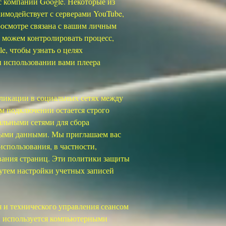
с компании Google. Некоторые из
имодействует с серверами YouTube,
росмотре связана с вашим личным
е можем контролировать процесс,
, чтобы узнать о целях
и использовании вами плеера
ликации в социальных сетях между
м подключении остается строго
альными сетями для сбора
чными данными. Мы приглашаем вас
спользования, в частности,
вания страниц. Эти политики защиты
путем настройки учетных записей
 и технического управления сеансом
Он используется компьютерными