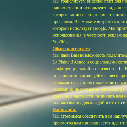
Мы транслируем видеоконтент для про
наших страниц используют видеоплее
которые записывают, какие страницы
профилем. Вы можете возразить проти
который использует Google. Мы пригл
использования, в частности рекламн
YouTube.
Обмен контентом:
Мы даем Вам возможность поделитьс
La Plaine d'Astrée и социальными с
конфиденциальной и не известна La P
информации, касающейся вашего прос
ознакомиться с политикой защиты кон
рекламной информации о просмотре, 
должны, в частности, позволять вам 
использования для каждой из этих сет
Навигация:
Мы стремимся обеспечить вам наилуч
просмотра вам присваивается иденти