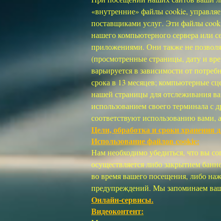
«внутренние» файлы cookie, управляе
поставщиками услуг. Эти файлы cook
нашего компьютерного сервера или с
приложениями. Они также не позвол
(просмотренные страницы, дату и врем
варьируется в зависимости от потреб
срока в 13 месяцев; компьютерные с
нашей страницы для отслеживания ваш
использованием своего терминала с 
соответствуют использованию вами, а
Цели, обработка и сроки хранения 
Использование файлов cookie:
Нам необходимо убедиться, что вы со
осуществляется либо закрытием банне
во время вашего посещения, либо на
предупреждений. Мы запоминаем ваш 
Онлайн-сервисы.
Видеоконтент: