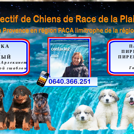
РКА
П
Н
ПИР
НЫЙ
ПИРЕ
 Арлеки
нет
Г
ой г
шаблон