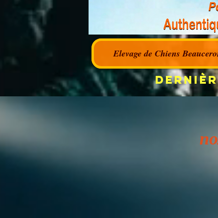
Elevage de Chiens Beaucero
Dernièr
п