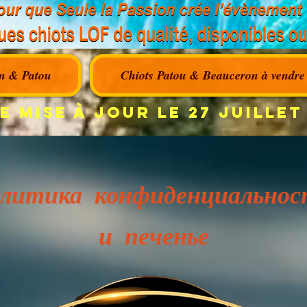
n & Patou
Chiots Patou & Beauceron à vendre
e mise à jour le 27 JUILLET
олитика конфиденциальнос
и печенье