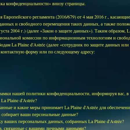
ка конфиденциальности» внизу страницы.
ия Европейского регламента (2016/679) от 4 мая 2016 г., касающ
анных и свободного перемещения таких данных, а также положе
уста 2004 г.) (далее «Закон о защите данных»). Таким образом, La
иональной комиссии по информационным технологиям и свобода
дам La Plaine d'Astrée (далее «сотрудник по защите данных и
з контактную форму или по следующему адресу:
рамки нашей политики конфиденциальности, информируя вас, в 
a Plaine d’Astrée?
нные и какие меры принимает La Plaine d'Astrée для обеспечен
ée собирает ваши персональные данные?
ку ваших персональных данных, собранных La Plaine d'Astrée?
ва, связанные с вашими личными данными?