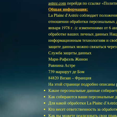
astree.com
перейдя по ссылке «Полити
Общая информация:
La Plaine d'Astrée соблюдает положен
отношении обработки персональных д
января 1978 г. (с изменениями от 6 авг
обработке ваших личных данных Нац
информационным технологиям и свобо
защите данных можно связаться чере
Служба защиты данных
Мари-Рафаэль Жинон
Равнина Астре
739 маршрут де Бом
84820 Визан – Франция
На этой странице подробно описаны 
Какие персональные данные собирает L
Как собираются ваши персональные да
Для какой обработки La Plaine d’Astr
Кто несет ответственность за обработ
Как вы можете реализовать свои пра