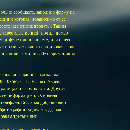
ольно сообщаете, заполнив форму на
ации и которая, независимо от ее
просто идентифицировать). Таким
 адрес электронной почты, номер
мартфоне или планшете) или с него,
ные позволяют идентифицировать ваш
 правило, сами по себе недостаточны
сональные данные, когда: вы
640366251, La Plaine d'Astrée.
раницах и формах сайта. Другая
обмен информацией. Основная
р телефона. Когда вы добровольно
фотографии, видео и т. д.), вы
равам третьих лиц.
м их на две категории: