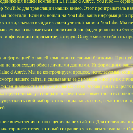
движения нашей компании La Plaine d'Astrée. YouTube — серви
р YouTube для трансляции наших видео. Этот проигрыватель вза
 вы посетили. Если вы вошли на YouTube, ваша информация о п
в этого, сначала выйдя из своей учетной записи YouTube. Мы н
ашаем вас ознакомиться с политикой конфиденциальности Google
ых, информации о просмотре, которую Google может собирать пр
я информацией о нашей компании со своими близкими. При пуб
етями не происходит обмен личными данными. Информация о ваше
laine d'Astrée. Мы не контролируем процесс, используемый соци
мотра нашего сайта, и связывания ее с имеющимися у них ли
фиденциальности этих социальных сетей, чтобы узнать о целях и
которую они могут собирать посредством совместного использо
осуществлять свой выбор в этих социальных сетях, в частности, 
ей.
шие впечатления от посещения наших сайтов. Для отслеживания
фикатор посетителя, который сохраняется в вашем терминале. 