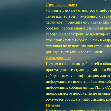
Личные данные :
«Личные данные» относятся к информ
сайте или во время телефонного звонк
характера , позволяет ему идентифиц
образом, персональные данные включ
телефона) и электронные идентифика
такие как «файлы cookie» или «IP-а
терминал подключения или страницы, 
для идентификации вас по имени.
Сбор данных:
Исходя из наших потребностей в общ
просматриваете страницы сайта La Plai
собирает важную информацию для отв
информация не является обязательной
информация, собираемая La Plaine d'A
предоставляете персональные данные о
обязуетесь сообщать информацию, кот
Печенье :
При посещении наших сайтов ваши ли