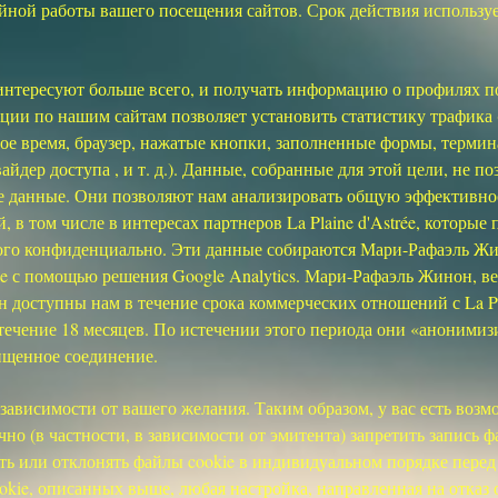
йной работы вашего посещения сайтов. Срок действия используе
интересуют больше всего, и получать информацию о профилях п
ии по нашим сайтам позволяет установить статистику трафика
ое время, браузер, нажатые кнопки, заполненные формы, термин
йдер доступа , и т. д.). Данные, собранные для этой цели, не 
е данные. Они позволяют нам анализировать общую эффективнос
в том числе в интересах партнеров La Plaine d'Astrée, которые
рого конфиденциально. Эти данные собираются Мари-Рафаэль Жинон
 с помощью решения Google Analytics. Мари-Рафаэль Жинон, веб
доступны нам в течение срока коммерческих отношений с La Plai
 течение 18 месяцев. По истечении этого периода они «аноними
щищенное соединение.
 зависимости от вашего желания. Таким образом, у вас есть возм
но (в частности, в зависимости от эмитента) запретить запись 
ть или отклонять файлы cookie в индивидуальном порядке перед
okie, описанных выше, любая настройка, направленная на отказ о