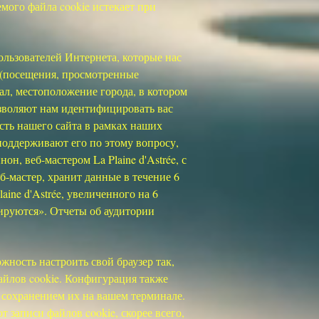
мого файла cookie истекает при
ользователей Интернета, которые нас
 (посещения, просмотренные
ал, местоположение города, в котором
позволяют нам идентифицировать вас
ть нашего сайта в рамках наших
 поддерживают его по этому вопросу,
, веб-мастером La Plaine d'Astrée, с
-мастер, хранит данные в течение 6
ne d'Astrée, увеличенного на 6
зируются». Отчеты об аудитории
ожность настроить свой браузер так,
файлов cookie. Конфигурация также
 сохранением их на вашем терминале.
т записи файлов cookie, скорее всего,