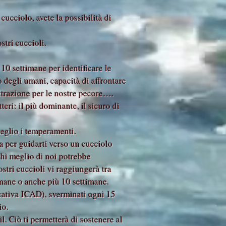
cucciolo, avete la possibilità di
stri cuccioli.
 10 settimane per identificare le
 degli umani, capacità di affrontare
 attrazione per le nostre pecore….
ri: il più dominante, il sicuro di
meglio i temperamenti.
ta per guidarti verso un cucciolo
 chi meglio di noi potrebbe
stri cuccioli vi raggiungerà tra
timane o anche più 10 settimane.
ficativa ICAD), sverminati ogni 15
io.
l. Ciò ti permetterà di sostenere al