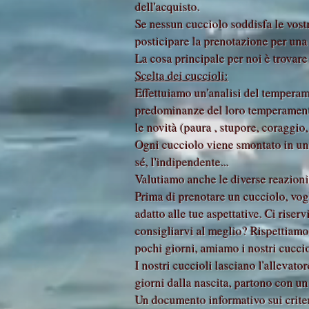
dell'acquisto.
Se nessun cucciolo soddisfa le vostre
posticipare la prenotazione per una 
La cosa principale per noi è trovar
Scelta dei cuccioli:
Effettuiamo un'analisi del temperame
predominanze del loro temperamento 
le novità (paura , stupore, coraggio,
Ogni cucciolo viene smontato in un a
sé, l'indipendente...
Valutiamo anche le diverse reazioni
Prima di prenotare un cucciolo, vogl
adatto alle tue aspettative. Ci rise
consigliarvi al meglio? Rispettiamo 
pochi giorni, amiamo i nostri cucciol
I nostri cuccioli lasciano l'allevato
giorni dalla nascita, partono con un 
Un documento informativo sui criteri