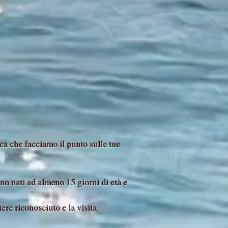
ca che facciamo il punto sulle tue
no nati ad almeno 15 giorni di età e
tere riconosciuto e la visita