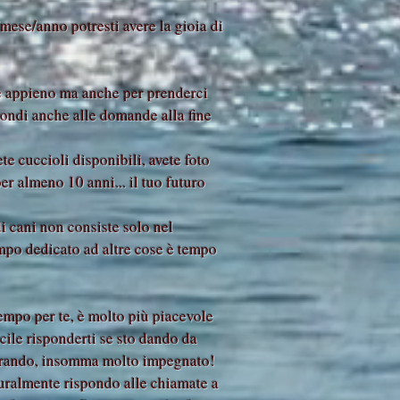
/mese/anno potresti avere la gioia di
re appieno ma anche per prenderci
pondi anche alle domande alla fine
te cuccioli disponibili, avete foto
er almeno 10 anni... il tuo futuro
di cani non consiste solo nel
empo dedicato ad altre cose è tempo
empo per te, è molto più piacevole
cile risponderti se sto dando da
destrando, insomma molto impegnato!
uralmente rispondo alle chiamate a