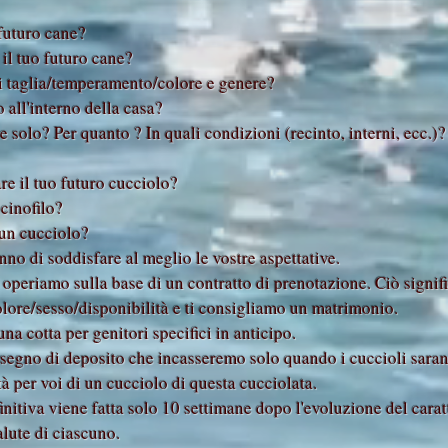
 futuro cane?
 il tuo futuro cane?
di taglia/temperamento/colore e genere?
 all'interno della casa?
 solo? Per quanto ? In quali condizioni (recinto, interni, ecc.)?
re il tuo futuro cucciolo?
cinofilo?
 un cucciolo?
no di soddisfare al meglio le vostre aspettative.
operiamo sulla base di un contratto di prenotazione. Ciò signifi
colore/sesso/disponibilità e ti consigliamo un matrimonio.
a cotta per genitori specifici in anticipo.
segno di deposito che incasseremo solo quando i cuccioli saran
tà per voi di un cucciolo di questa cucciolata.
finitiva viene fatta solo 10 settimane dopo l'evoluzione del carat
alute di ciascuno.