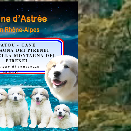
PATOU - CANE
AGNA DEI PIRENEI
ELLA MONTAGNA DEI
PIRENEI
agne di tenerezza
pastori