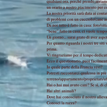
qualsiasi ora, perché prendo seriam
un orario a nostro piacimento per 
La nostra priorità sarà data ai conta
di problemi con un cucciolo/cane a
Da noi tutto è fatto in casa: foto/s
“bene” fatto in casa, ci vuole tempo
Un giorno... sarai grato di aver aspet
Per quanto riguarda i nostri tre siti
prima.
Vi ringraziamo per il tempo dedicat
Ecco il questionario, puoi facilment
In quale parte della Francia vivi?
Potresti raccontarci qualcosa in più 
terreno/appartamento/proprietari/aff
Hai o hai mai avuto cani? Se sì, di 
Hai altri animali?
Dove hai conosciuto il nostro alle
Conosci la razza?