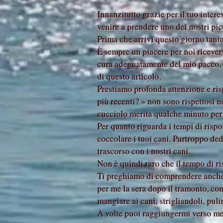
Innanzitutto grazie per il tuo inter
venire a prendere uno dei nostri pic
Prima che arrivi questo giorno tant
È sempre un piacere per noi ricever
cura adeguatamente del mio pacco, m
di questo articolo.
Prestiamo profonda attenzione e rispe
più recenti? » non sono rispettosi n
cucciolo merita qualche minuto per
Per quanto riguarda i tempi di rispo
coccolare i tuoi cani. Purtroppo de
trascorso con i nostri cani.
Non è quindi raro che il tempo di ri
Ti preghiamo di comprendere anche c
per me la sera dopo il tramonto, con
mangiare ai cani, strigliandoli, pu
A volte puoi raggiungermi verso me