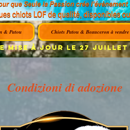
n & Patou
Chiots Patou & Beauceron à vendre
e mise à jour le 27 JUILLET
Condizioni di adozione