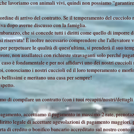
che lavoriamo con animali vivi, quindi non possiamo “garantire
l'ordine di arrivo del contratto. Se il temperamento del cucciolo 
va dopo averne discusso con la famiglia.
arazzo, che si concede tutti i diritti come quello di imporre dav
rsi riservata! È inoltre necessario comprendere che l'allevatore
 per perpetuare le qualità di quest'ultima, si prenderà il suo te
favore, non assillateci con richieste stravaganti solo perché paga
ogni caso è fondamentale e per noi affidarvi uno dei nostri cucciol
 noi, conosciamo i nostri cuccioli ed il loro temperamento e morfo
no bellissimi e meritano una casa per sempre!
ispetto.
o di compilare un contratto (con i tuoi recapiti/nostri/dettagli 
 pagamento, accettiamo il pagamento in massimo 2 rate, prenota
 diritto legale di accettare agevolazioni di pagamento maggiori, 
ta di credito o bonifico bancario accreditato sul nostro conto en