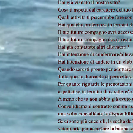
Hai già visitato il nostro sito?
Cosa ti aspetti dal carattere del tuo
Quali attività ti piacerebbe fare con
Hai qualche preferenza in termini 
Il tuo futuro compagno avrà accesso
Il tuo futuro compagno dovrà restare
Hai già contattato altri allevatori?
Hai intenzione di confermare/alleva
Hai intenzione di andare in un club 
Quando saresti pronto per adottare
Tutte queste domande ci permetteran
Per quanto riguarda le prenotazioni 
aspettative in termini di carattere/
A meno che tu non abbia già avuto un
Convalidiamo il contratto con un as
una volta convalidata la disponibili
Se ci sono più cuccioli, la scelta de
veterinaria per accertare la buona s