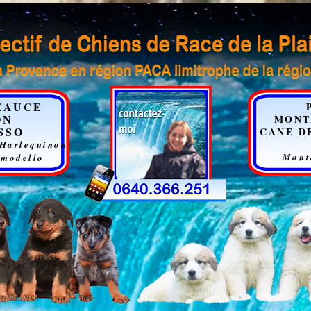
EAUCE
ON
MONT
SSO
CANE D
 Harlequi
non
Mont
g
modello