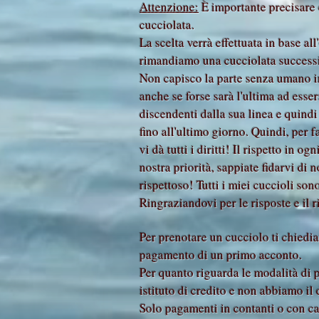
Attenzione:
È importante precisare 
cucciolata.
La scelta verrà effettuata in base al
rimandiamo una cucciolata successi
Non capisco la parte senza umano imb
anche se forse sarà l'ultima ad esse
discendenti dalla sua linea e quindi
fino all'ultimo giorno. Quindi, per 
vi dà tutti i diritti! Il rispetto in 
nostra priorità, sappiate fidarvi di
rispettoso! Tutti i miei cuccioli so
Ringraziandovi per le risposte e il r
Per prenotare un cucciolo ti chiediam
pagamento di un primo acconto.
Per quanto riguarda le modalità di
istituto di credito e non abbiamo il
Solo pagamenti in contanti o con car