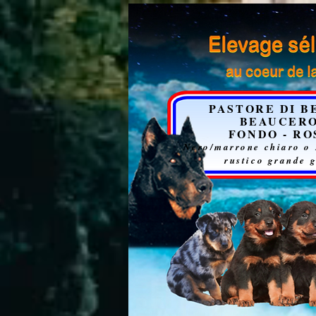
PASTORE DI B
BEAUCER
FONDO - RO
Nero/marrone chiaro o
rustico grande 