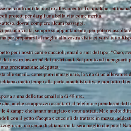
esse nei confronti del nostro allevamento. Tra qualche settimana
coli protetti per dargli una bella vita come merita.
o atteso, dovrai compiere alcuni passaggi.
vi per una visita, sempre su appuntamento, per potervi ascolta
a per prepararvi al meglio alla vostra visita ci vorrà tutto Ris
tto per i nostri cani e cuccioli, email o sms del tipo: “Ciao, ave
é del nostro lavoro né dei nostri cani. Sei pronto ad impegnarti p
 una presentazione adeguata.
sta alle email... come puoi immaginare, la vita di un allevatore 
dichiamo molto tempo alla parte amministrativa e non tutto il t
sposta a una delle tue email sia di 48 ore.
he, anche se apprezzo ascoltarti al telefono e prendermi del t
 le 4 zampe che hanno mangiato e sono a strati. Mi è molto diffi
lindoli con il getto d'acqua e cuccioli da trattare in mezzo, ad
zzogiorno, ma cerca di chiamarmi la sera meglio che puoi! Nat