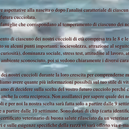
 aspettative alla nascita o dopo l'analisi caratteriale di ciascun 
futura cucciolata.
e famiglie che corrispondano al temperamento di ciascuno dei no
nto di ciascuno dei nostri cuccioli di età compresa tra le 8 e le
su alcuni punti importanti: socievolezza, attrazione al seguito
 curiosità), dominanza sociale, stress test, attitudine al lavoro,
mbiente sconosciuto, poi si vedono chiaramente i diversi caratte
 dei nostri cuccioli durante la loro crescita per comprenderne 
iamo avere quante più informazioni possibili sul tuo stile di vi
rviamo di decidere sulla scelta del vostro futuro cucciolo perché
anche la cotta reciproca. Non assillateci per sapere quale dei no
i e per noi la nostra scelta sarà fatta solo a partire dalle 9 set
re a partire dalle 10 settimane. Sono dotati di chip (carta identi
certificato veterinario di buona salute rilasciato da un veterinar
 e sulle esigenze specifiche della razza vi sarà offerto via e-mai