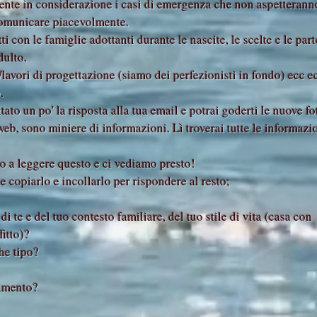
ente in considerazione i casi di emergenza che non aspetteranno
comunicare piacevolmente.
tti con le famiglie adottanti durante le nascite, le scelte e le par
dulto.
iti/lavori di progettazione (siamo dei perfezionisti in fondo) ecc
.
tato un po' la risposta alla tua email e potrai goderti le nuove fot
 web, sono miniere di informazioni. Lì troverai tutte le informazi
o a leggere questo e ci vediamo presto!
e copiarlo e incollarlo per rispondere al resto;
di te e del tuo contesto familiare, del tuo stile di vita (casa con
itto)?
che tipo?
vamento?